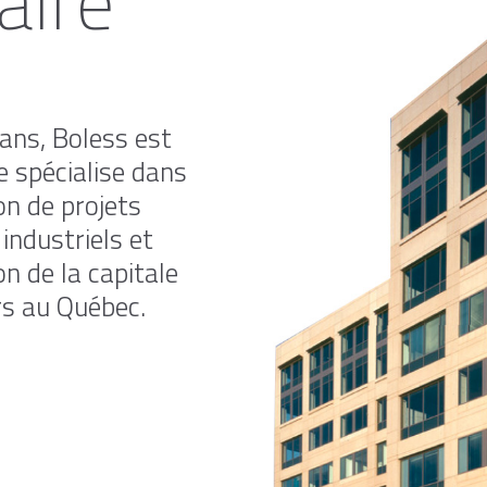
aire
 ans, Boless est
e spécialise dans
on de projets
industriels et
n de la capitale
rs au Québec.